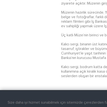
ziyarete açıktır. Müzenin giriş
Müzenin hazırlık sürecinde, 1
belge ve fotoğraflar, farklı
reklam filmleri gibi İş Bank
ev sahipliği yapmak üzere İş 
Üç katlı Müze’nin birinci ve 
Kalıcı sergi, binanın üst kat
tasarruf, iştirakler ve büyüm
Cumhuriyet’le yaşıt tarihinin
Banka’nın kurucusu Mustafa K
Kalıcı sergi, bodrum katta de
kullanımına açık kiralık kasa
seslerden oluşan bir enstalas
Size daha iyi hizmet sunabilmek için sitemizde çerezlerden f