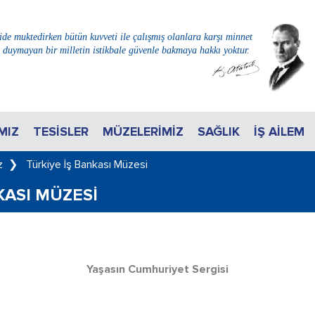
de muktedirken bütün kuvveti ile çalışmış olanlara karşı minnet
i duymayan bir milletin istikbale güvenle bakmaya hakkı yoktur.
MIZ
TESISLER
MÜZELERIMIZ
SAĞLIK
İŞ AİLEM
z
❯
Türkiye İş Bankası Müzesi
KASI MÜZESI
Yaşasın Cumhuriyet Sergisi