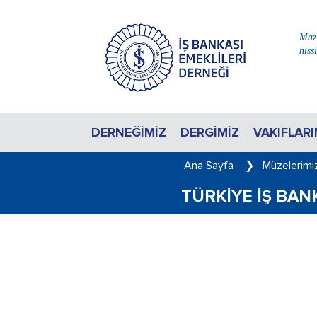
Mazi
hiss
DERNEĞIMIZ
DERGIMIZ
VAKIFLARI
Ana Sayfa
❯
Müzelerimi
TÜRKIYE İŞ BAN