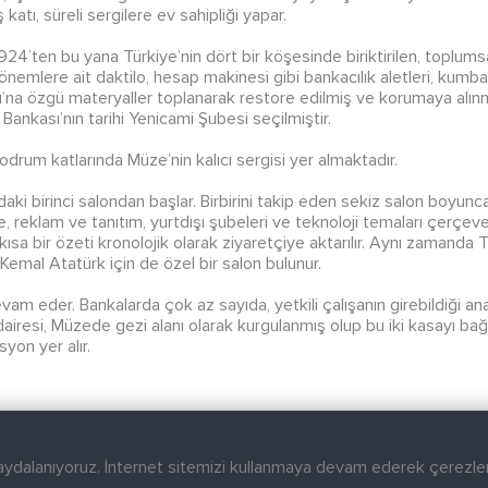
 katı, süreli sergilere ev sahipliği yapar.
924’ten bu yana Türkiye’nin dört bir köşesinde biriktirilen, toplumsa
 dönemlere ait daktilo, hesap makinesi gibi bankacılık aletleri, ku
ası’na özgü materyaller toplanarak restore edilmiş ve korumaya alı
Bankası’nın tarihi Yenicami Şubesi seçilmiştir.
bodrum katlarında Müze’nin kalıcı sergisi yer almaktadır.
ındaki birinci salondan başlar. Birbirini takip eden sekiz salon boyun
e, reklam ve tanıtım, yurtdışı şubeleri ve teknoloji temaları çerçev
 kısa bir özeti kronolojik olarak ziyaretçiye aktarılır. Aynı zamanda
emal Atatürk için de özel bir salon bulunur.
vam eder. Bankalarda çok az sayıda, yetkili çalışanın girebildiği a
 dairesi, Müzede gezi alanı olarak kurgulanmış olup bu iki kasayı bağ
yon yer alır.
aydalanıyoruz. İnternet sitemizi kullanmaya devam ederek çerezler