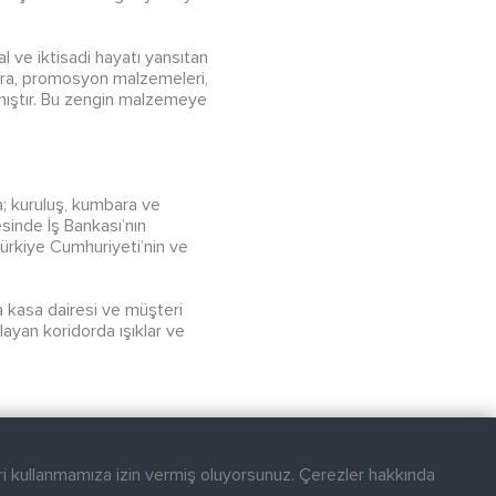
l ve iktisadi hayatı yansıtan
mbara, promosyon malzemeleri,
nmıştır. Bu zengin malzemeye
ca; kuruluş, kumbara ve
esinde İş Bankası’nın
 Türkiye Cumhuriyeti’nin ve
na kasa dairesi ve müşteri
layan koridorda ışıklar ve
i kullanmamıza izin vermiş oluyorsunuz. Çerezler hakkında