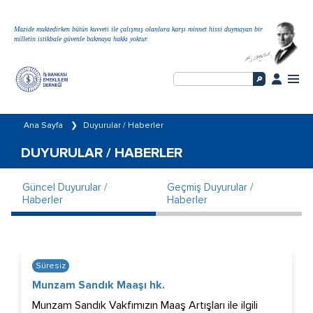
Mazide muktedirken bütün kuvveti ile çalışmış olanlara karşı minnet hissi duymayan bir
milletin istikbale güvenle bakmaya hakkı yoktur.
Ana Sayfa
❯
Duyurular / Haberler
DUYURULAR / HABERLER
Güncel Duyurular /
Geçmiş Duyurular /
Haberler
Haberler
Süresiz
Munzam Sandık Maaşı hk.
Munzam Sandık Vakfımızın Maaş Artışları ile ilgili